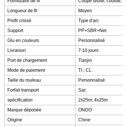
Formulaire de fil
Coupe droite, courbe, b
Longueur de fil
Moyen
Profil croisé
Type d'arc
Support
PP+SBR+Net
Glu en couleurs
Personnalisé
Livraison
7-10 jours
Port de chargement
Tianjin
Mode de paiement
Tt ; CL
Taille du rouleau
Personnalisé
Forfait transport
Sac
spécification
2x25m; 4x25m
Marque déposée
ONDO
Origine
Chine