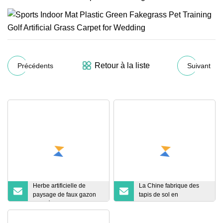
Retour à la liste
Précédents
Suivant
Herbe artificielle de
La Chine fabrique des
paysage de faux gazon
tapis de sol en
synthétique de regard
caoutchouc en gros, des
naturel de quatre
tapis de sol en
couleurs
caoutchouc commerciaux