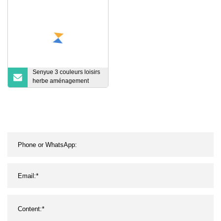
de qualité supérieure, des
carreaux de sol en
caoutchouc pour salle de
sport à prix réduit pour
Crossfit Fitness
Senyue 3 couleurs loisirs
herbe aménagement
paysager gazon artificiel
pour jardin, arrière-cour,
école maternelle